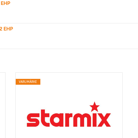
 EHP
2 EHP
VARUMÄRKE