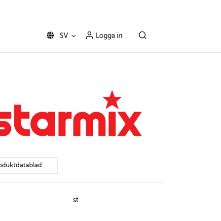
SV
Logga in
oduktdatablad
st