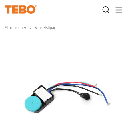
Hoppa till huvudinnehåll
El-maskiner
Vinkelslipar