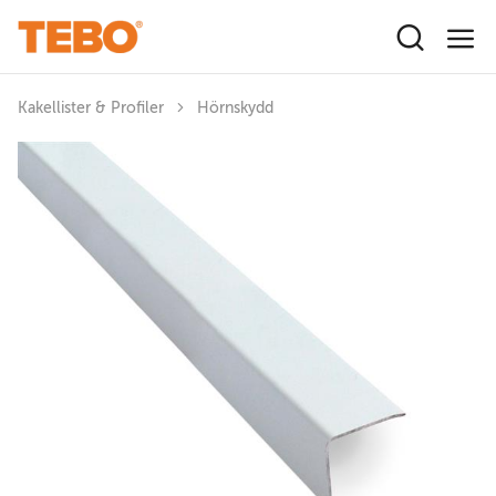
Hoppa till huvudinnehåll
Kakellister & Profiler
Hörnskydd