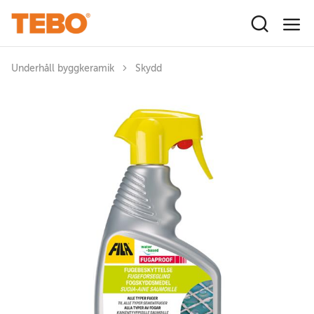
Hoppa till huvudinnehåll
Underhåll byggkeramik
Skydd