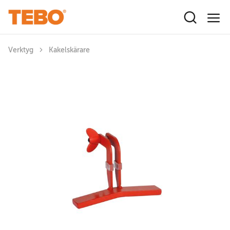
Hoppa till huvudinnehåll
Verktyg
Kakelskärare