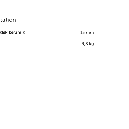
kation
klek keramik
15 mm
3,8 kg