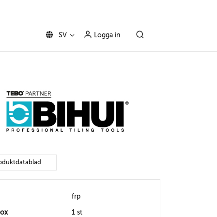
SV
Logga in
oduktdatablad
frp
box
1 st