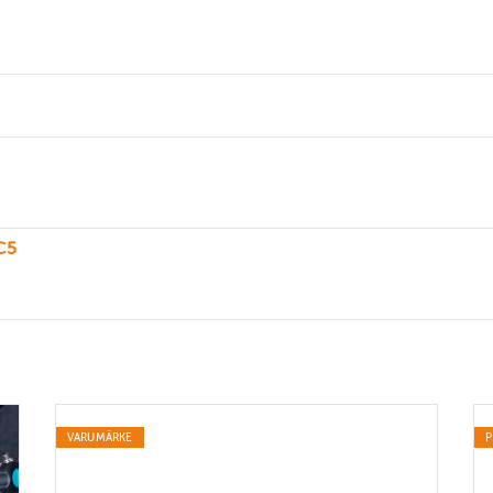
MC5
VARUMÄRKE
P