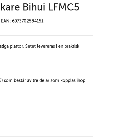
ckare Bihui LFMC5
EAN: 6973702584151
iga plattor. Setet levereras i en praktisk
) som består av tre delar som kopplas ihop