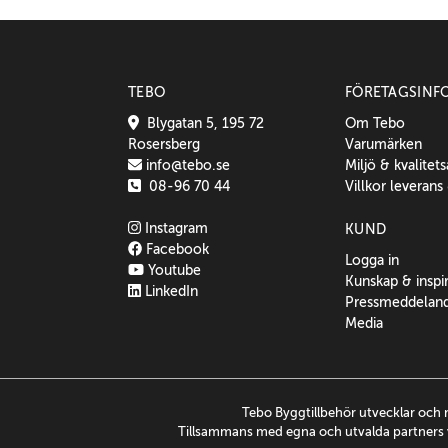
TEBO
FÖRETAGSINF
Blygatan 5, 195 72
Om Tebo
Rosersberg
Varumärken
info@tebo.se
Miljö & kvalitet
08-96 70 44
Villkor leverans
Instagram
KUND
Facebook
Logga in
Youtube
Kunskap & inspi
LinkedIn
Pressmeddelan
Media
Tebo Byggtillbehör utvecklar och 
Tillsammans med egna och utvalda partners v