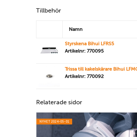
Tillbehör
Namn
Styrskena Bihui LFRS5
Artikelnr: 770095
Trissa till kakelskärare Bihui LF
Artikelnr: 770092
Relaterade sidor
NYHET 2024-05-01