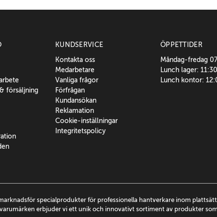
O
KUNDSERVICE
ÖPPETTIDER
Kontakta oss
Måndag-fredag 0
Medarbetare
Lunch lager: 11:3
sarbete
Vanliga frågor
Lunch kontor: 12
 & försäljning
Förfrågan
Kundansökan
Reklamation
Cookie-inställningar
Integritetspolicy
ration
den
marknadsför specialprodukter för professionella hantverkare inom plattsä
arumärken erbjuder vi ett unik och innovativt sortiment av produkter so