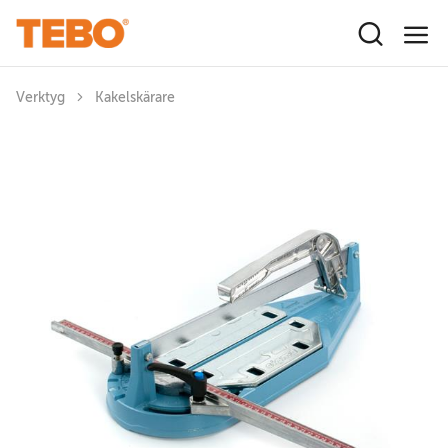
Hoppa till huvudinnehåll
Verktyg
Kakelskärare