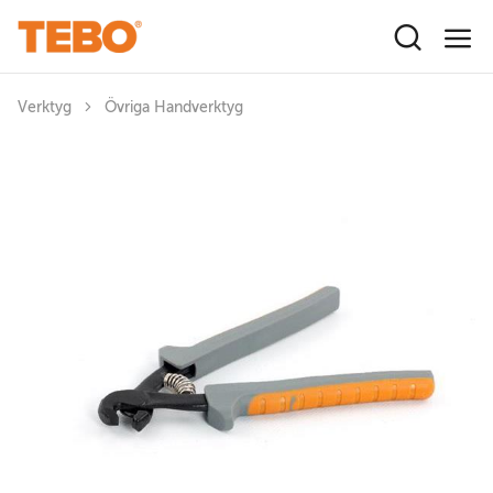
Hoppa till huvudinnehåll
Verktyg
Övriga Handverktyg