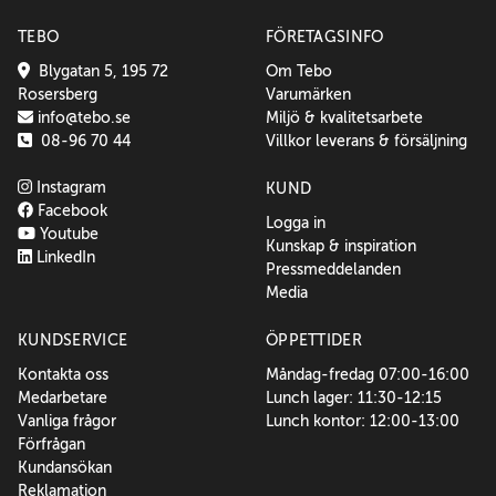
TEBO
FÖRETAGSINFO
Blygatan 5, 195 72
Om Tebo
Rosersberg
Varumärken
info@tebo.se
Miljö & kvalitetsarbete
08-96 70 44
Villkor leverans & försäljning
Instagram
KUND
Facebook
Logga in
Youtube
Kunskap & inspiration
LinkedIn
Pressmeddelanden
Media
KUNDSERVICE
ÖPPETTIDER
Kontakta oss
Måndag-fredag 07:00-16:00
Medarbetare
Lunch lager: 11:30-12:15
Vanliga frågor
Lunch kontor: 12:00-13:00
Förfrågan
Kundansökan
Reklamation