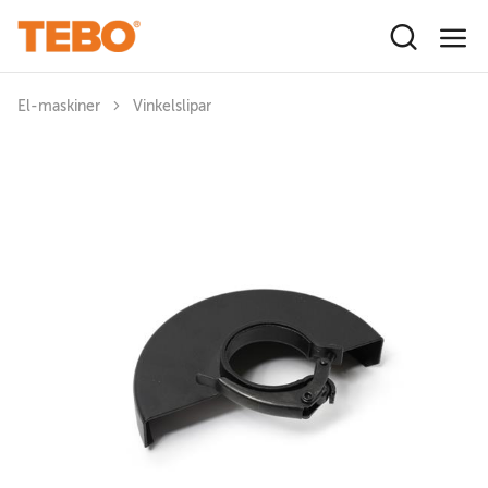
Hoppa till huvudinnehåll
El-maskiner
Vinkelslipar