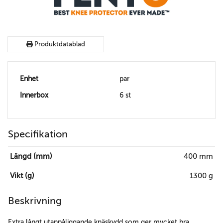
Produktdatablad
Enhet
par
Innerbox
6 st
Specifikation
Längd (mm)
400 mm
Vikt (g)
1300 g
Beskrivning
Extra långt utanpåliggande knäskydd som ger mycket bra