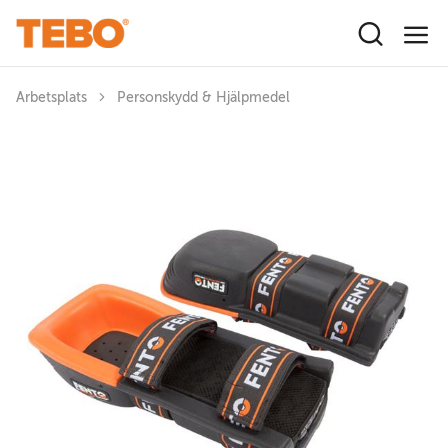
Hoppa till huvudinnehåll
Arbetsplats
Personskydd & Hjälpmedel