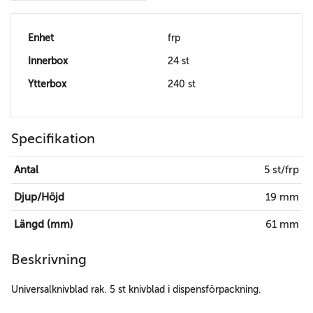
Enhet
frp
Innerbox
24 st
Ytterbox
240 st
Specifikation
Antal
5 st/frp
Djup/Höjd
19 mm
Längd (mm)
61 mm
Beskrivning
Universalknivblad rak. 5 st knivblad i dispensförpackning.