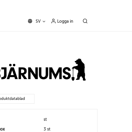
SV
Logga in
oduktdatablad
st
box
3 st