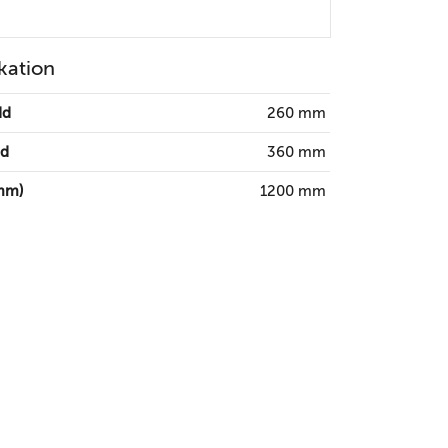
kation
dd
260 mm
gd
360 mm
mm)
1200 mm