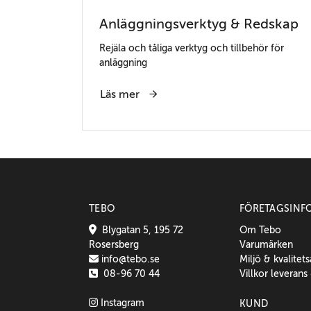
Anläggningsverktyg & Redskap
Rejäla och tåliga verktyg och tillbehör för
anläggning
Läs mer
TEBO
FÖRETAGSINF
Blygatan 5, 195 72
Om Tebo
Rosersberg
Varumärken
info@tebo.se
Miljö & kvalitet
08-96 70 44
Villkor leverans
Instagram
KUND