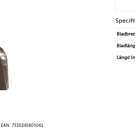
Specifi
Bladbre
Bladlän
Längd (
EAN: 7330245605061