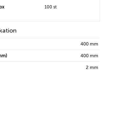
box
100 st
kation
400 mm
mm)
400 mm
2 mm