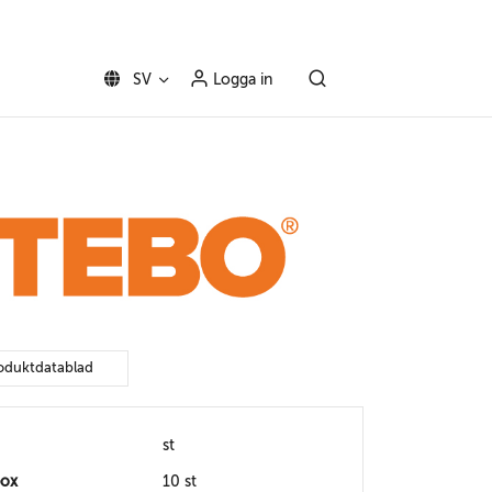
SV
Logga in
oduktdatablad
st
box
10 st