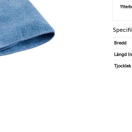
Ytter
Specifi
Bredd
Längd (
Tjocklek