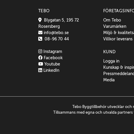
TEBO
FÖRETAGSINF
Blygatan 5, 195 72
Om Tebo
Rosersberg
Varumärken
info@tebo.se
Miljö & kvalitet
08-96 70 44
Villkor leverans
Instagram
KUND
Facebook
Logga in
Youtube
Kunskap & inspi
LinkedIn
Pressmeddelan
Media
Tebo Byggtillbehör utvecklar och 
Tillsammans med egna och utvalda partners v