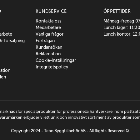
O
KUNDSERVICE
ÖPPETTIDER
Kontakta oss
Måndag-fredag 0
Medarbetare
Lunch lager: 11:3
sarbete
Vanliga frågor
Lunch kontor: 12
 & försäljning
Förfrågan
Kundansökan
Reklamation
Cookie-inställningar
Integritetspolicy
ration
den
marknadsför specialprodukter för professionella hantverkare inom plattsä
arumärken erbjuder vi ett unik och innovativt sortiment av produkter so
Copyright 2024 - Tebo Byggtillbehõr AB - All Rights Reserved ©