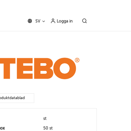
SV
Logga in
oduktdatablad
st
box
50 st