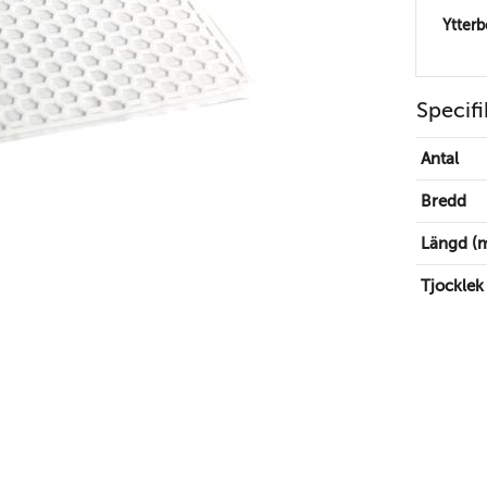
Ytter
Specifi
Antal
Bredd
Längd (
Tjocklek