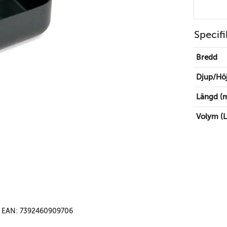
Specifi
Bredd
Djup/Hö
Längd (
Volym (L
EAN: 7392460909706