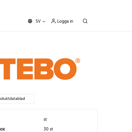
SV
Logga in
oduktdatablad
st
box
30 st