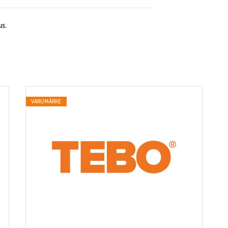
us.
VARUMÄRKE