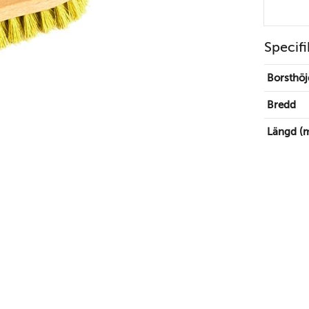
Specifi
Borsthöj
Bredd
Längd (