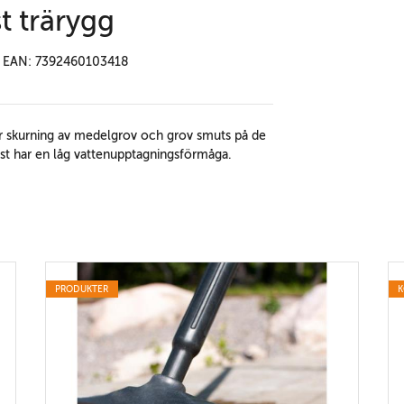
t trärygg
EAN: 7392460103418
för skurning av medelgrov och grov smuts på de
ast har en låg vattenupptagningsförmåga.
PRODUKTER
K