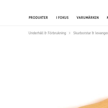
Hoppa till huvudinnehåll
PRODUKTER
I FOKUS
VARUMÄRKEN
Underhåll & Förbrukning
Skurborstar & levange