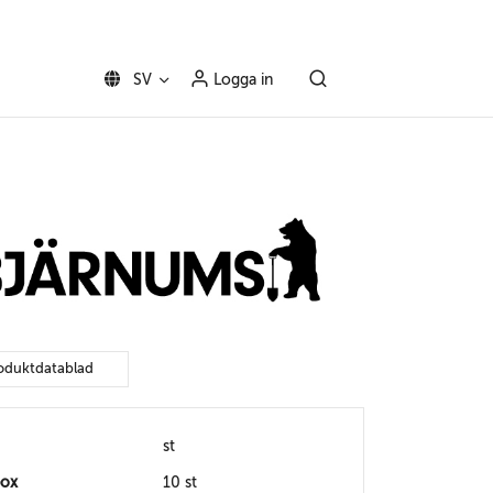
SV
Logga in
oduktdatablad
st
box
10 st