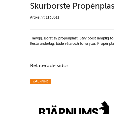
Skurborste Propénplas
Artikelnr: 1130311
Trärygg. Borst av propénplast. Styv borst lämplig 
flesta underlag, både våta och torra ytor. Propénpl
Relaterade sidor
VARUMÄRKE