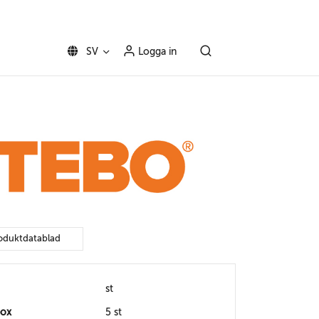
SV
Logga in
oduktdatablad
st
box
5 st