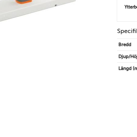
Ytter
Specifi
Bredd
Djup/Hö
Längd (