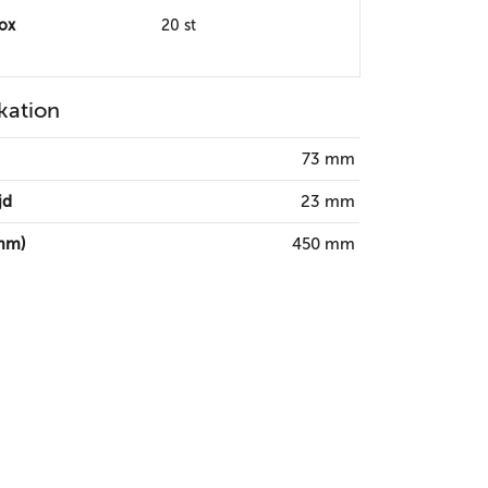
box
20 st
kation
73 mm
jd
23 mm
mm)
450 mm