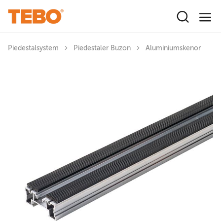
Hoppa till huvudinnehåll
Piedestalsystem
Piedestaler Buzon
Aluminiumskenor