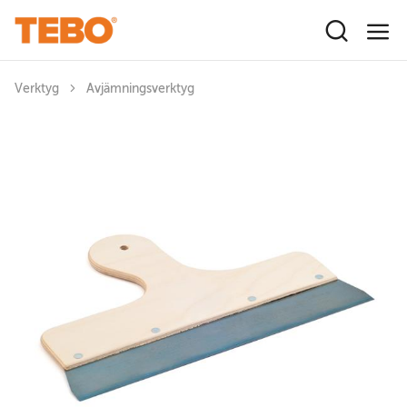
Hoppa till huvudinnehåll
Verktyg
Avjämningsverktyg