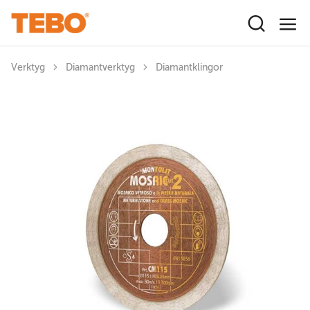
Hoppa till huvudinnehåll
Verktyg
Diamantverktyg
Diamantklingor