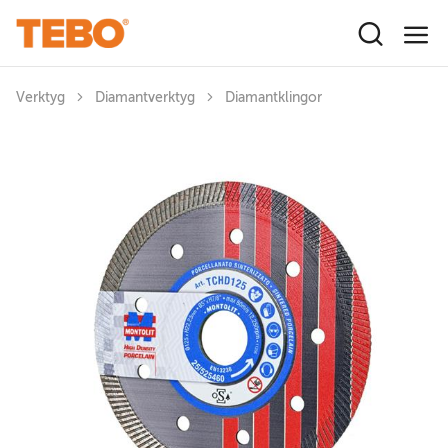
Hoppa till huvudinnehåll
Verktyg
Diamantverktyg
Diamantklingor