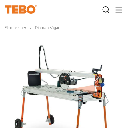
Hoppa till huvudinnehåll
El-maskiner
Diamantsågar