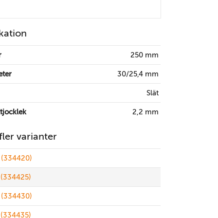
kation
r
250 mm
eter
30/25,4 mm
Slät
tjocklek
2,2 mm
 fler varianter
(334420)
(334425)
(334430)
(334435)