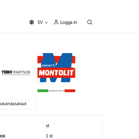
SV
Logga in
oduktdatablad
st
box
1 st