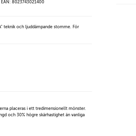
EAN: 8023743021400
A" teknik och ljuddämpande stomme. För
rna placeras i ett tredimensionellt mönster.
längd och 30% högre skärhastighet än vanliga