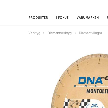
Hoppa till huvudinnehåll
PRODUKTER
I FOKUS
VARUMÄRKEN
Verktyg
Diamantverktyg
Diamantklingor