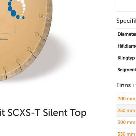
Specifi
Diamete
Håldiam
Klingtyp
Segment
Finns i
200 mm 
t SCXS-T Silent Top
250 mm 
300 mm 
350 mm 