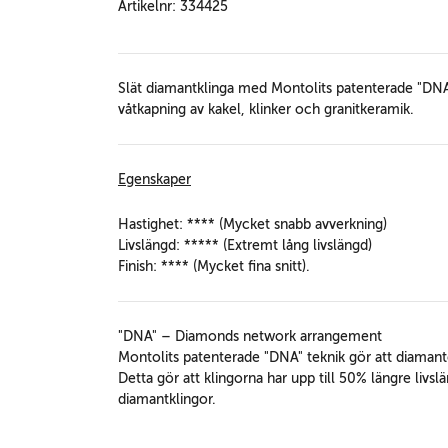
Artikelnr: 334425
Slät diamantklinga med Montolits patenterade "DN
våtkapning av kakel, klinker och granitkeramik.
Egenskaper
Hastighet: **** (Mycket snabb avverkning)
Livslängd: ***** (Extremt lång livslängd)
Finish: **** (Mycket fina snitt)
.
"DNA" – Diamonds network arrangement
Montolits patenterade "DNA" teknik gör att diamante
Detta gör att klingorna har upp till 50% längre livs
diamantklingor.