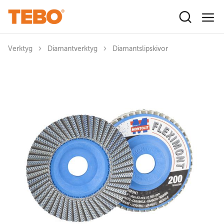
Hoppa till huvudinnehåll
Verktyg
Diamantverktyg
Diamantslipskivor