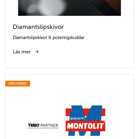
Diamantslipskivor
Diamantslipskivor & poleringskuddar
Läs mer
VARUMÄRKE