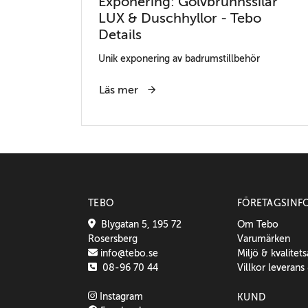
Exponering: Golvbrunnssilar
LUX & Duschhyllor - Tebo
Details
Unik exponering av badrumstillbehör
Läs mer
TEBO
FÖRETAGSINF
Blygatan 5, 195 72
Om Tebo
Rosersberg
Varumärken
info@tebo.se
Miljö & kvalitet
08-96 70 44
Villkor leverans
Instagram
KUND