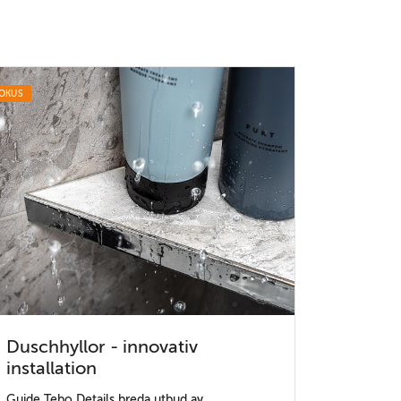
OKUS
Duschhyllor - innovativ
installation
Guide Tebo Details breda utbud av