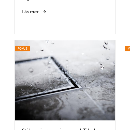
Läs mer
FOKUS
V