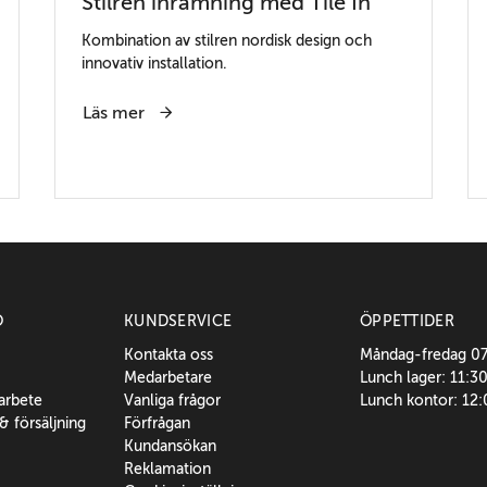
Stilren inramning med Tile In
Kombination av stilren nordisk design och
innovativ installation.
Läs mer
O
KUNDSERVICE
ÖPPETTIDER
Kontakta oss
Måndag-fredag 0
Medarbetare
Lunch lager: 11:3
sarbete
Vanliga frågor
Lunch kontor: 12
 & försäljning
Förfrågan
Kundansökan
Reklamation