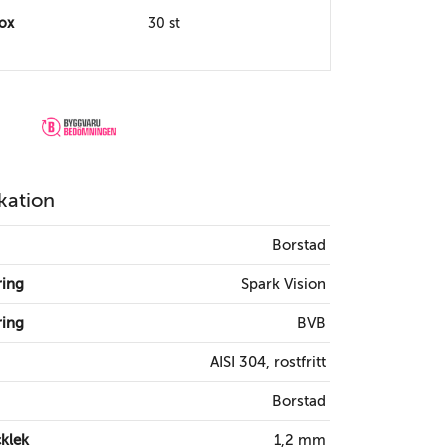
box
30 st
kation
Borstad
ring
Spark Vision
ring
BVB
AISI 304, rostfritt
Borstad
klek
1,2 mm