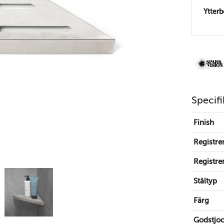
Ytter
Specifi
Finish
Registre
Registre
Ståltyp
Färg
Godstjoc