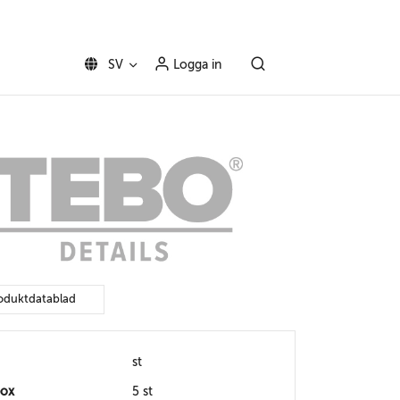
SV
Logga in
oduktdatablad
st
box
5 st