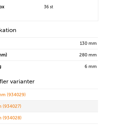
box
36 st
kation
130 mm
mm)
280 mm
g
6 mm
 fler varianter
 mm (934029)
m (934027)
m (934028)