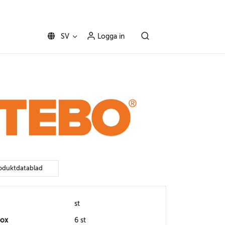
SV
Logga in
oduktdatablad
st
box
6 st