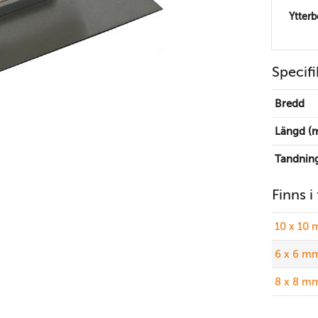
Ytter
Specifi
Bredd
Längd (
Tandnin
Finns i
10 x 10
6 x 6 m
8 x 8 m