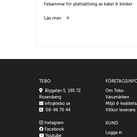
Fixkammar för plattsättning av kakel & klinker
Läs mer
TEBO
FÖRETAGSINF
Blygatan 5, 195 72
Om Tebo
Rosersberg
Varumärken
info@tebo.se
Miljö & kvalitet
08-96 70 44
Villkor leverans
Instagram
KUND
Facebook
Logga in
Youtube