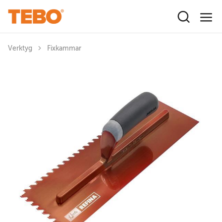
Hoppa till huvudinnehåll
Verktyg
Fixkammar