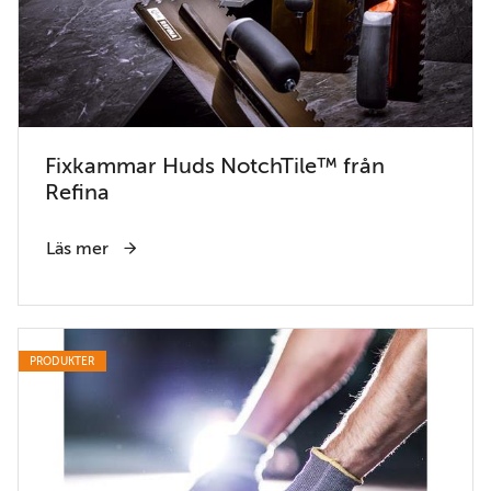
Fixkammar Huds NotchTile™ från
Refina
Läs mer
PRODUKTER