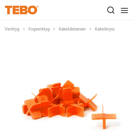
Hoppa till huvudinnehåll
Verktyg
Fogverktyg
Kakeldistanser
Kakelkryss