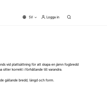
SV
Logga in
änds vid plattsättning för att skapa en jämn fogbredd
 sitter korrekt i förhållande till varandra.
 både gällande bredd, längd och form.