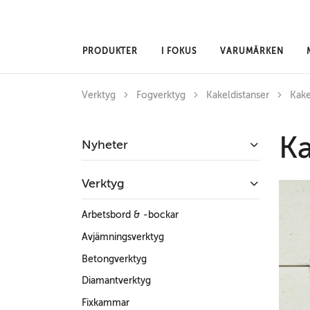
Hoppa till huvudinnehåll
PRODUKTER
I FOKUS
VARUMÄRKEN
Verktyg
Fogverktyg
Kakeldistanser
Kake
Ka
Nyheter
Verktyg
Arbetsbord & -bockar
Avjämningsverktyg
Betongverktyg
Diamantverktyg
Fixkammar