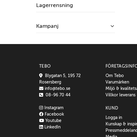
Lagerrensning
Kampanj
TEBO
FÖRETAGSINF
Blygatan 5, 195 72
Om Tebo
Rosersberg
Varumärken
info@tebo.se
Miljö & kvalitet
08-96 70 44
Villkor leverans
Instagram
KUND
Facebook
Logga in
Youtube
Kunskap & inspi
LinkedIn
Pressmeddelan
Media