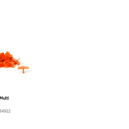
Multi
234922