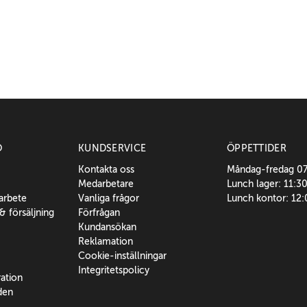
O
KUNDSERVICE
ÖPPETTIDER
Kontakta oss
Måndag-fredag 0
Medarbetare
Lunch lager: 11:3
sarbete
Vanliga frågor
Lunch kontor: 12
 & försäljning
Förfrågan
Kundansökan
Reklamation
Cookie-inställningar
Integritetspolicy
ration
den