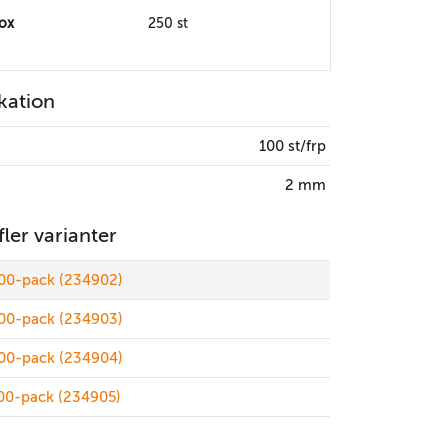
box
250 st
kation
100 st/frp
2 mm
 fler varianter
00-pack (234902)
00-pack (234903)
00-pack (234904)
00-pack (234905)