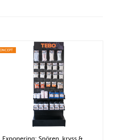
ONCEPT
Exponering: Snören, kryss &