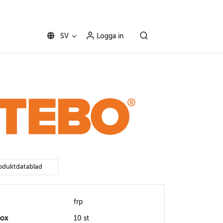
SV
Logga in
oduktdatablad
frp
box
10 st