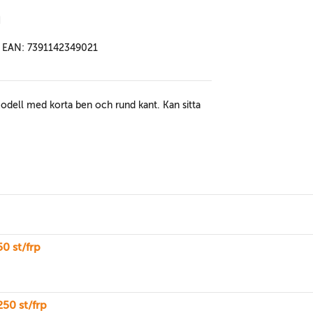
m
EAN: 7391142349021
 Modell med korta ben och rund kant. Kan sitta
0 st/frp
50 st/frp