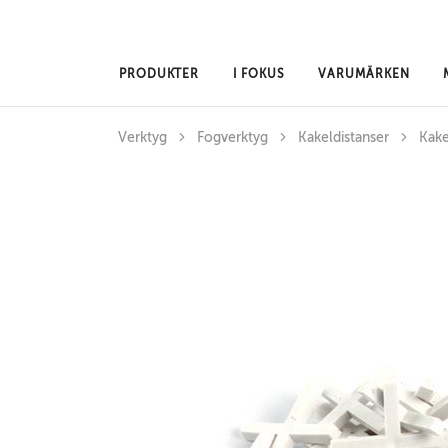
Hoppa till huvudinnehåll
PRODUKTER
I FOKUS
VARUMÄRKEN
Verktyg
Fogverktyg
Kakeldistanser
Kake