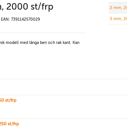
, 2000 st/frp
2 mm, 20
3 mm, 20
EAN: 7391142570029
 Tysk modell med långa ben och rak kant. Kan
0 st/frp
50 st/frp