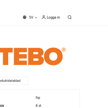
SV
Logga in
oduktdatablad
frp
box
6 st