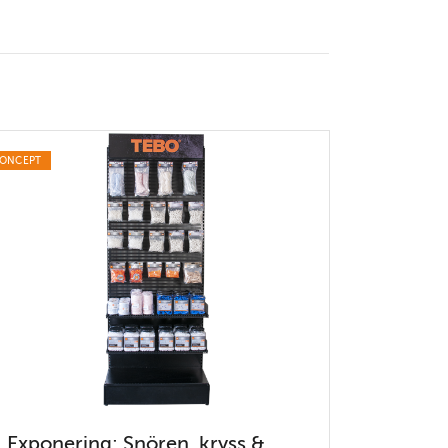
ONCEPT
Exponering: Snören, kryss &