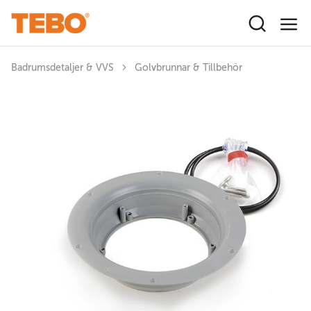
Hoppa till huvudinnehåll
Badrumsdetaljer & VVS
Golvbrunnar & Tillbehör