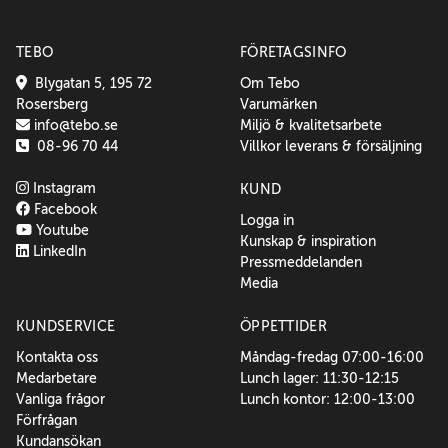
TEBO
FÖRETAGSINFO
Blygatan 5, 195 72
Om Tebo
Rosersberg
Varumärken
info@tebo.se
Miljö & kvalitetsarbete
08-96 70 44
Villkor leverans & försäljning
Instagram
KUND
Facebook
Logga in
Youtube
Kunskap & inspiration
LinkedIn
Pressmeddelanden
Media
KUNDSERVICE
ÖPPETTIDER
Kontakta oss
Måndag-fredag 07:00-16:00
Medarbetare
Lunch lager: 11:30-12:15
Vanliga frågor
Lunch kontor: 12:00-13:00
Förfrågan
Kundansökan