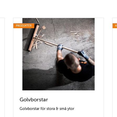
PRODUKTER
K
Golvborstar
Golvborstar för stora & små ytor