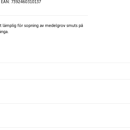
EAN: 7392460310137
st lämplig för sopning av medelgrov smuts på
änga.