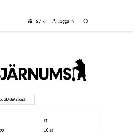
SV
Logga in
oduktdatablad
st
box
10 st