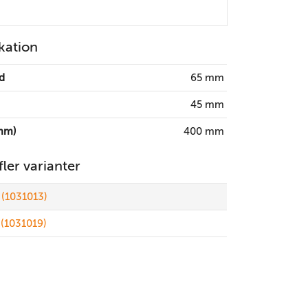
kation
d
65 mm
45 mm
mm)
400 mm
 fler varianter
(1031013)
(1031019)