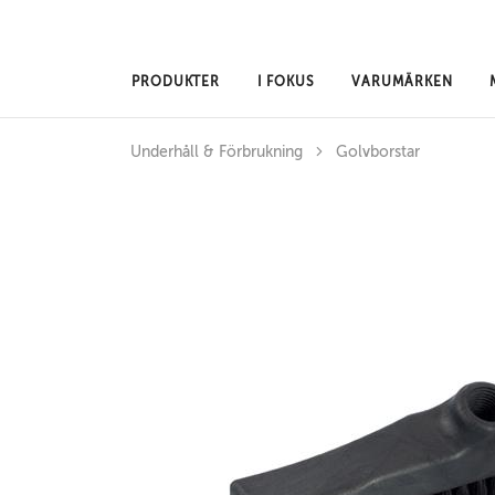
Hoppa till huvudinnehåll
PRODUKTER
I FOKUS
VARUMÄRKEN
Underhåll & Förbrukning
Golvborstar