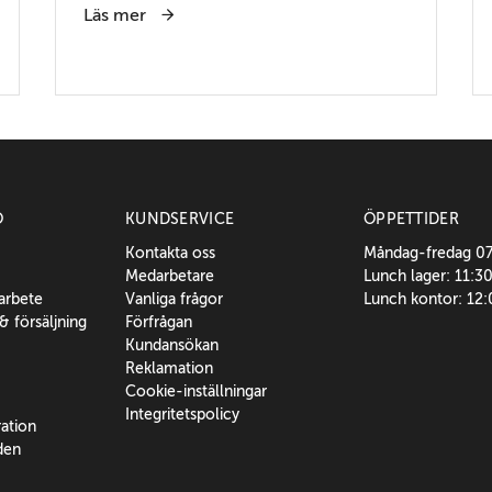
Läs mer
O
KUNDSERVICE
ÖPPETTIDER
Kontakta oss
Måndag-fredag 0
Medarbetare
Lunch lager: 11:3
sarbete
Vanliga frågor
Lunch kontor: 12
 & försäljning
Förfrågan
Kundansökan
Reklamation
Cookie-inställningar
Integritetspolicy
ration
den