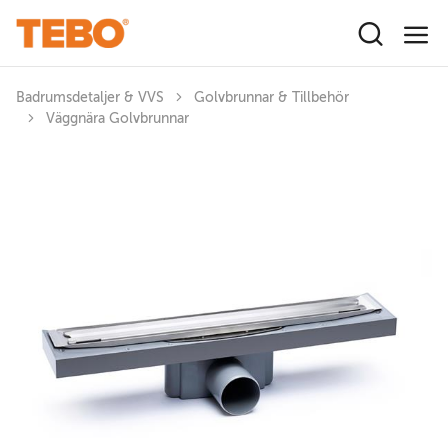
Hoppa till huvudinnehåll
Badrumsdetaljer & VVS
Golvbrunnar & Tillbehör
Väggnära Golvbrunnar