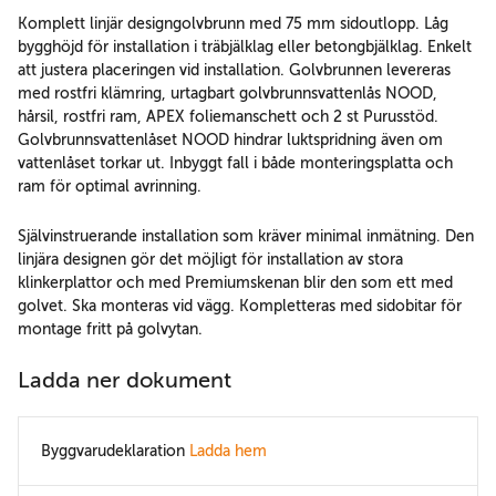
Komplett linjär designgolvbrunn med 75 mm sidoutlopp. Låg
bygghöjd för installation i träbjälklag eller betongbjälklag. Enkelt
att justera placeringen vid installation. Golvbrunnen levereras
med rostfri klämring, urtagbart golvbrunnsvattenlås NOOD,
hårsil, rostfri ram, APEX foliemanschett och 2 st Purusstöd.
Golvbrunnsvattenlåset NOOD hindrar luktspridning även om
vattenlåset torkar ut. Inbyggt fall i både monteringsplatta och
ram för optimal avrinning.
Självinstruerande installation som kräver minimal inmätning. Den
linjära designen gör det möjligt för installation av stora
klinkerplattor och med Premiumskenan blir den som ett med
golvet. Ska monteras vid vägg. Kompletteras med sidobitar för
montage fritt på golvytan.
Ladda ner dokument
Byggvarudeklaration
Ladda hem