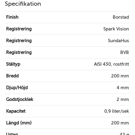
Specifikation
Finish
Borstad
Registrering
Spark Vision
Registrering
SundaHus
Registrering
BVB
Ståltyp
AISI 430, rostfritt
Bredd
200 mm
Djup/Höjd
4 mm
Godstjocklek
2 mm
Kapacitet
0,9 liter/sek
Längd (mm)
200 mm
Urtag
42 ø