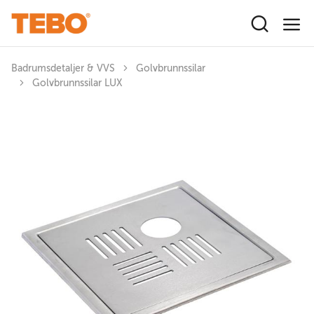
Hoppa till huvudinnehåll
Badrumsdetaljer & VVS
Golvbrunnssilar
Golvbrunnssilar LUX