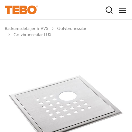
Hoppa till huvudinnehåll
Badrumsdetaljer & VVS
Golvbrunnssilar
Golvbrunnssilar LUX