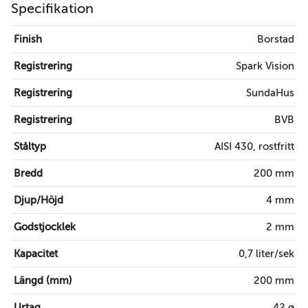
Specifikation
Finish
Borstad
Registrering
Spark Vision
Registrering
SundaHus
Registrering
BVB
Ståltyp
AISI 430, rostfritt
Bredd
200 mm
Djup/Höjd
4 mm
Godstjocklek
2 mm
Kapacitet
0,7 liter/sek
Längd (mm)
200 mm
Urtag
42 ø