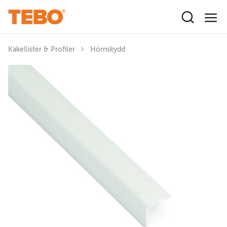
Hoppa till huvudinnehåll
Kakellister & Profiler
Hörnskydd