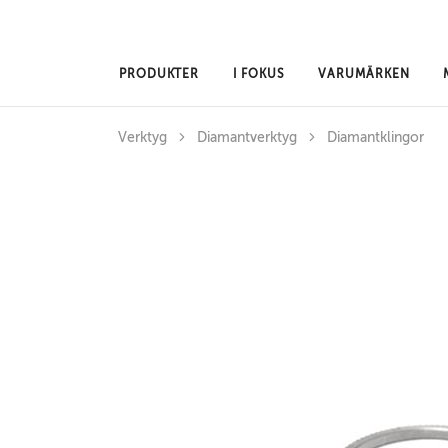
Hoppa till huvudinnehåll
PRODUKTER
I FOKUS
VARUMÄRKEN
Verktyg
Diamantverktyg
Diamantklingor