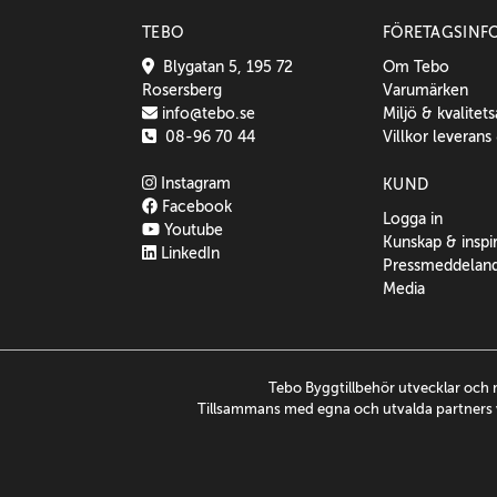
TEBO
FÖRETAGSINF
Blygatan 5, 195 72
Om Tebo
Rosersberg
Varumärken
info@tebo.se
Miljö & kvalitet
08-96 70 44
Villkor leverans
Instagram
KUND
Facebook
Logga in
Youtube
Kunskap & inspi
LinkedIn
Pressmeddelan
Media
Tebo Byggtillbehör utvecklar och 
Tillsammans med egna och utvalda partners v