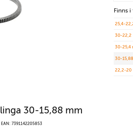
Finns i
25,4-22
30-22,2
30-25,4
30-15,8
22,2-20
tklinga 30-15,88 mm
EAN: 7391142205853