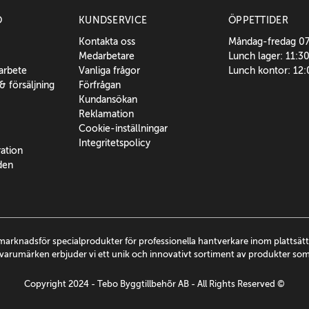
O
KUNDSERVICE
ÖPPETTIDER
Kontakta oss
Måndag-fredag 0
Medarbetare
Lunch lager: 11:3
sarbete
Vanliga frågor
Lunch kontor: 12
 & försäljning
Förfrågan
Kundansökan
Reklamation
Cookie-inställningar
Integritetspolicy
ration
den
marknadsför specialprodukter för professionella hantverkare inom plattsä
arumärken erbjuder vi ett unik och innovativt sortiment av produkter so
Copyright 2024 - Tebo Byggtillbehõr AB - All Rights Reserved ©