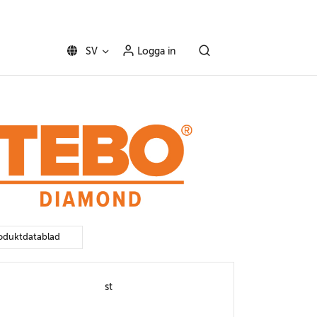
SV
Logga in
oduktdatablad
st