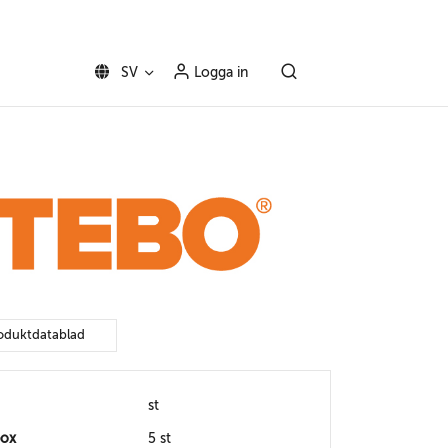
SV
Logga in
oduktdatablad
st
box
5 st