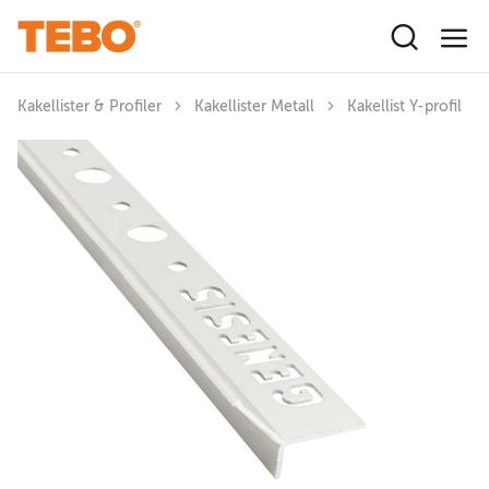
Hoppa till huvudinnehåll
Kakellister & Profiler
Kakellister Metall
Kakellist Y-profil