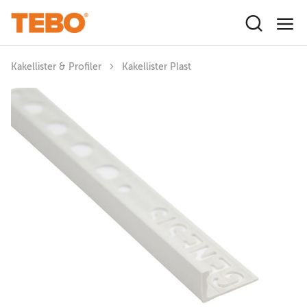
Hoppa till huvudinnehåll
Kakellister & Profiler
Kakellister Plast