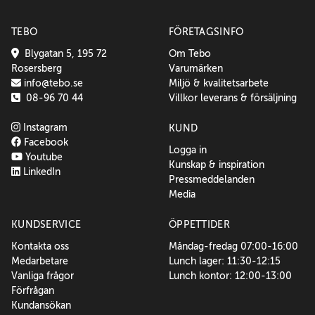
TEBO
FÖRETAGSINFO
Blygatan 5, 195 72
Om Tebo
Rosersberg
Varumärken
info@tebo.se
Miljö & kvalitetsarbete
08-96 70 44
Villkor leverans & försäljning
Instagram
KUND
Facebook
Logga in
Youtube
Kunskap & inspiration
LinkedIn
Pressmeddelanden
Media
KUNDSERVICE
ÖPPETTIDER
Kontakta oss
Måndag-fredag 07:00-16:00
Medarbetare
Lunch lager: 11:30-12:15
Vanliga frågor
Lunch kontor: 12:00-13:00
Förfrågan
Kundansökan