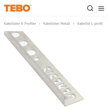
Hoppa till huvudinnehåll
Kakellister & Profiler
Kakellister Metall
Kakellist L-profil