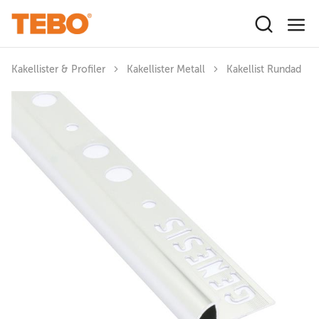
Hoppa till huvudinnehåll
Kakellister & Profiler
Kakellister Metall
Kakellist Rundad