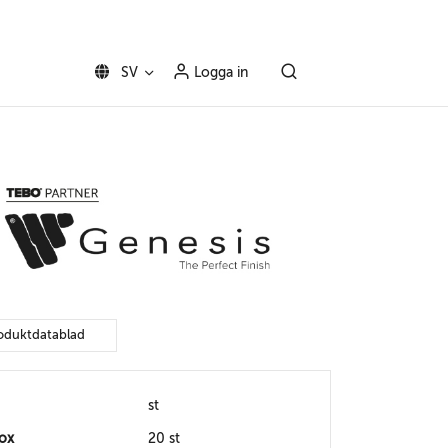
SV
Logga in
oduktdatablad
st
box
20 st