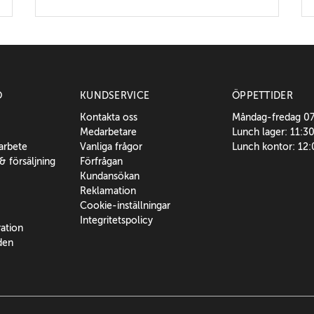
O
KUNDSERVICE
ÖPPETTIDER
Kontakta oss
Måndag-fredag 0
Medarbetare
Lunch lager: 11:3
sarbete
Vanliga frågor
Lunch kontor: 12
 & försäljning
Förfrågan
Kundansökan
Reklamation
Cookie-inställningar
Integritetspolicy
ration
den