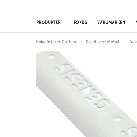
Hoppa till huvudinnehåll
PRODUKTER
I FOKUS
VARUMÄRKEN
Kakellister & Profiler
Kakellister Metall
Kake