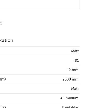
kation
Matt
81
12 mm
mm)
2500 mm
Matt
Aluminium
ring
SundaHus