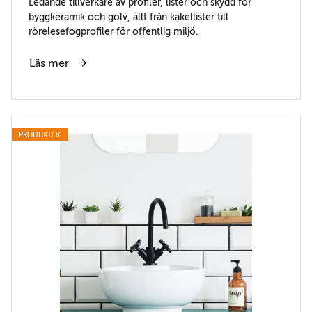
Ledande tillverkare av profiler, lister och skydd för
byggkeramik och golv, allt från kakellister till
rörelesefogprofiler för offentlig miljö.
Läs mer
PRODUKTER