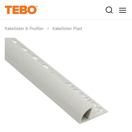
Hoppa till huvudinnehåll
Kakellister & Profiler
Kakellister Plast