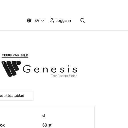
SV
Logga in
oduktdatablad
st
box
60 st