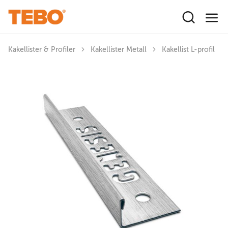
Hoppa till huvudinnehåll
Kakellister & Profiler
Kakellister Metall
Kakellist L-profil