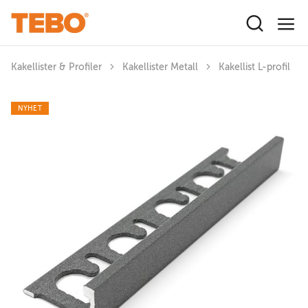
Hoppa till huvudinnehåll
Kakellister & Profiler
Kakellister Metall
Kakellist L-profil
NYHET