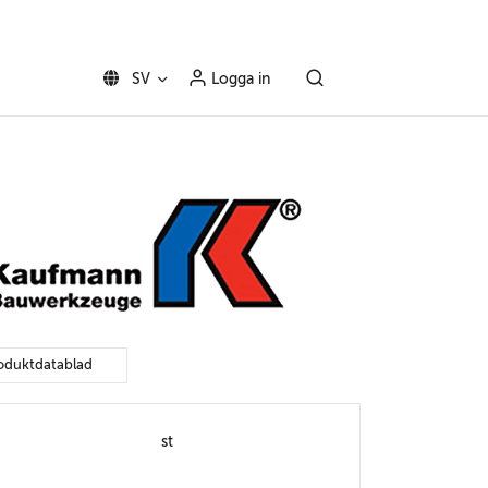
SV
Logga in
oduktdatablad
st