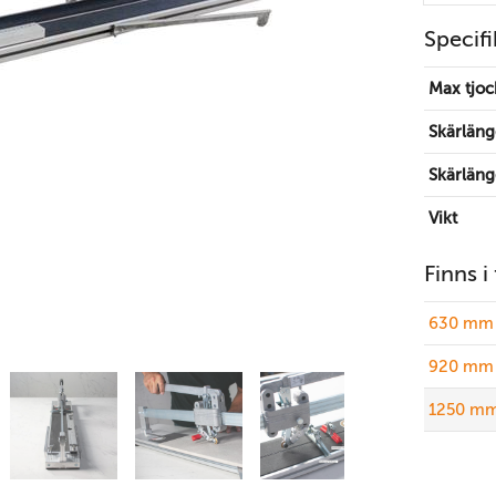
Specifi
Max tjoc
Skärlän
Skärläng
Vikt
Finns i
630 mm 
920 mm 
1250 mm