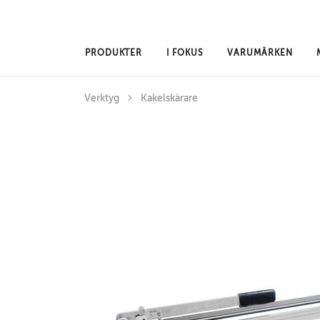
Hoppa till huvudinnehåll
PRODUKTER
I FOKUS
VARUMÄRKEN
Verktyg
Kakelskärare