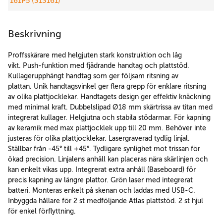
161P5 (313161)
Beskrivning
Proffsskärare med helgjuten stark konstruktion och låg
vikt. Push-funktion med fjädrande handtag och plattstöd.
Kullagerupphängt handtag som ger följsam ritsning av
plattan. Unik handtagsvinkel ger flera grepp för enklare ritsning
av olika plattjocklekar. Handtagets design ger effektiv knäckning
med minimal kraft. Dubbelslipad Ø18 mm skärtrissa av titan med
integrerat kullager. Helgjutna och stabila stödarmar. För kapning
av keramik med max plattjocklek upp till 20 mm. Behöver inte
justeras för olika plattjocklekar. Lasergraverad tydlig linjal.
Ställbar från -45° till +45°. Tydligare synlighet mot trissan för
ökad precision. Linjalens anhåll kan placeras nära skärlinjen och
kan enkelt vikas upp. Integrerat extra anhåll (Baseboard) för
precis kapning av längre plattor. Grön laser med integrerat
batteri. Monteras enkelt på skenan och laddas med USB-C.
Inbyggda hållare för 2 st medföljande Atlas plattstöd. 2 st hjul
för enkel förflyttning.