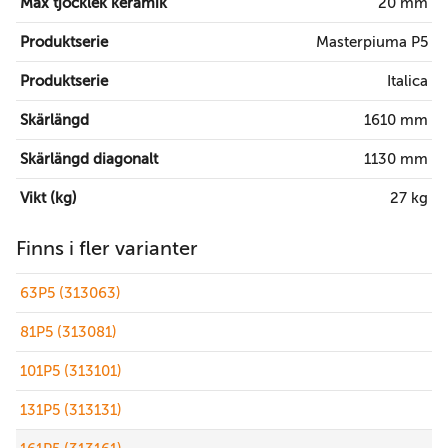
Max tjocklek keramik
20 mm
Produktserie
Masterpiuma P5
Produktserie
Italica
Skärlängd
1610 mm
Skärlängd diagonalt
1130 mm
Vikt (kg)
27 kg
Finns i fler varianter
63P5 (313063)
81P5 (313081)
101P5 (313101)
131P5 (313131)