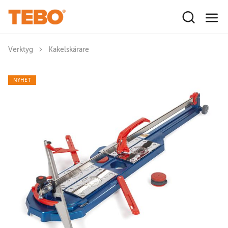
Hoppa till huvudinnehåll
Verktyg
Kakelskärare
NYHET